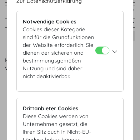
Zur Datenschutzerklärung
Notwendige Cookies
Cookies dieser Kategorie
sind für die Grundfunktionen
der Website erforderlich. Sie
dienen der sicheren und
Mit diesen Einstellungen konnten keine
bestimmungsgemäßen
Veranstaltungen gefunden werden.
Nutzung und sind daher
nicht deaktivierbar.
AGB
Datenschutz
Impressum
Drittanbieter Cookies
Sitemap
Diese Cookies werden von
(c) 2026 Hofburg Vienna, Heldenplatz, 1010 Wien
Seite drucken
Unternehmen gesetzt, die
Cookie Einstellungen
ihren Sitz auch in Nicht-EU-
Ländern haben können.