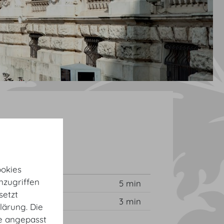
okies
nzugriffen
5 min
setzt
3 min
lärung. Die
te angepasst