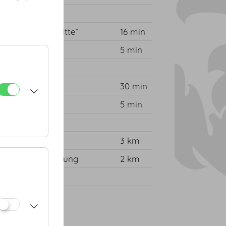
 Station „Wien Mitte“
16 min
5 min
30 min
5 min
nung
3 km
ngasse – Entfernung
2 km