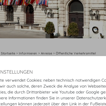
Startseite
Informieren
Anreise
Öffentliche Verkehrsmittel
Öffentliche Verkehrsmittel
INSTELLUNGEN
VERKEHRSMITTEL
te verwendet Cookies: neben technisch notwendigen Co
ir auch solche, deren Zweck die Analyse von Webseite
Station U3 „Herrengasse“, Gehzeit zur Hofburg
kies, die durch Drittanbieter wie Youtube oder Google ge
City Bus, Station Michaelerplatz, Gehzeit zur Hofburg
ere Informationen finden Sie in unserer Datenschutzerk
Routenplan der
Wiener Linien
tellungen können jederzeit über den Link in der Fußleis