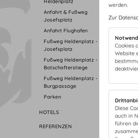
Heldenplatz
werden.
Anfahrt & Fußweg
Zur Datens
Josefsplatz
Anfahrt Flughafen
Notwend
Fußweg Heldenplatz -
Cookies d
Josefsplatz
Website e
Fußweg Heldenplatz -
bestimmu
Botschafterstiege
deaktivie
Fußweg Heldenplatz -
Burgpassage
Parken
Drittanb
Diese Co
HOTELS
auch in 
führen d
REFERENZEN
zusammen