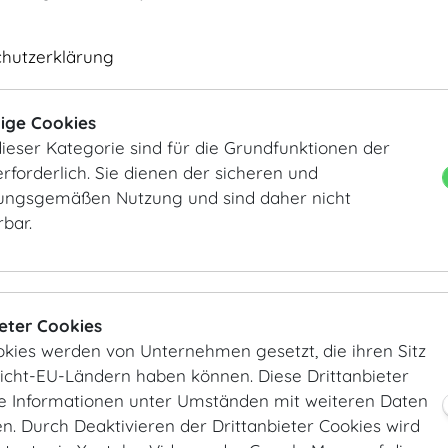
chutzerklärung
City (CAT) Airport Train Vienna International Airport bis
Anschluss mit U3/U4
ige Cookies
ieser Kategorie sind für die Grundfunktionen der
Shuttle Bus zum Westbahnhof
rforderlich. Sie dienen der sicheren und
ngsgemäßen Nutzung und sind daher nicht
Anschluss mit U3
rbar.
Wiener Hauptbahnhof – U1 bis Stephansplatz – Entfer
Wiener Westbahnhof – U3 bis Volkstheater oder Herre
ieter Cookies
Fahrplan der Österreichischen Bundesbahnen (
ÖBB
)
okies werden von Unternehmen gesetzt, die ihren Sitz
Nicht-EU-Ländern haben können. Diese Drittanbieter
ie Informationen unter Umständen mit weiteren Daten
. Durch Deaktivieren der Drittanbieter Cookies wird