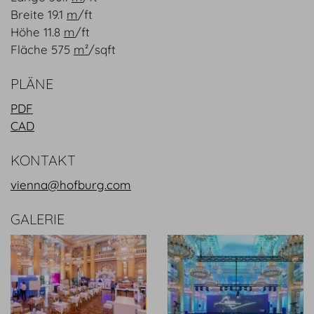
Breite
19.1
m
/
ft
Höhe
11.8
m
/
ft
Fläche
575
m²
/
sqft
PLÄNE
PDF
CAD
KONTAKT
vienna@hofburg.com
GALERIE