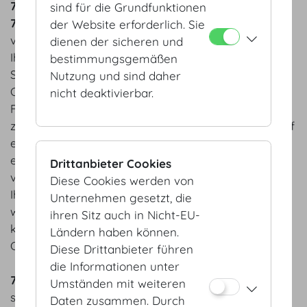
7 COOKIES
sind für die Grundfunktionen
7.1
Auf dieser Website werden sogenannte Cookies
der Website erforderlich. Sie
verwendet. Ein Cookie ist eine kleine Datei, die auf
dienen der sicheren und
Ihrem Computer gespeichert werden kann, wenn
bestimmungsgemäßen
Sie eine Website besuchen. Grundsätzlich werden
Nutzung und sind daher
Cookies verwendet, um Nutzern zusätzliche
nicht deaktivierbar.
Funktionen auf einer Website zu bieten. Sie können
z.B. verwendet werden, um Ihnen die Navigation auf
einer Website zu erleichtern, es Ihnen zu
ermöglichen, eine Website dort weiter zu
Drittanbieter Cookies
verwenden, wo Sie sie verlassen haben und/oder
Diese Cookies werden von
Ihre Präferenzen und Einstellungen zu speichern,
Unternehmen gesetzt, die
wenn Sie die Website wieder besuchen. Cookies
ihren Sitz auch in Nicht-EU-
können auf keine anderen Daten auf Ihrem
Ländern haben können.
Computer zugreifen, diese lesen oder verändern.
Diese Drittanbieter führen
die Informationen unter
7.2
Die meisten der Cookies auf dieser Website sind
Umständen mit weiteren
sogenannte Sessioncookies. Sie werden
Daten zusammen. Durch