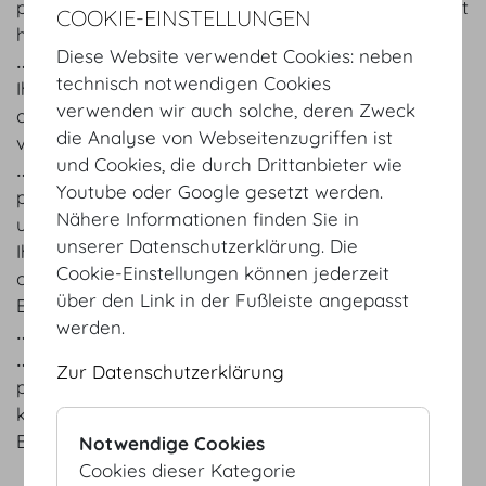
personenbezogenen Daten wir über Sie gespeichert
COOKIE-EINSTELLUNGEN
haben und Kopien dieser Daten zu erhalten,
Diese Website verwendet Cookies: neben
‥ die Berechtigung, Ergänzung oder das Löschen
technisch notwendigen Cookies
Ihrer personenbezogenen Daten, die falsch sind
verwenden wir auch solche, deren Zweck
oder nicht rechtskonform verarbeitet wurden, zu
die Analyse von Webseitenzugriffen ist
verlangen,
und Cookies, die durch Drittanbieter wie
‥ von uns zu verlangen, die Verarbeitung Ihrer
Youtube oder Google gesetzt werden.
personenbezogenen Daten einzuschränken, und
Nähere Informationen finden Sie in
unter bestimmten Umständen der Verarbeitung
unserer Datenschutzerklärung. Die
Ihrer personenbezogenen Daten zu widersprechen
Cookie-Einstellungen können jederzeit
oder die für das Verarbeiten zuvor gegebene
über den Link in der Fußleiste angepasst
Einwilligung zu widerrufen,
werden.
‥ die Datenübertragbarkeit zu verlangen,
‥ die Identität von Dritten, an welche Ihre
Zur Datenschutzerklärung
personenbezogenen Daten übermittelt wurden, zu
kennen und bei der zuständigen Behörde
Beschwerde zu erheben.
Notwendige Cookies
Cookies dieser Kategorie