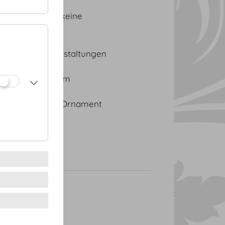
ng, stappelbar, keine
lich
te und Festveranstaltungen
9 cm, Breite: 50 cm
ng: goldfarbenes Ornament
: Stoff