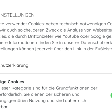
Ledersessel aus schwa
Sesselbeinen aus Metal
Verwendung
INSTELLUNGEN
Set-up für Tagungen, 
te verwendet Cookies: neben technisch notwendigen Co
Maße
ir auch solche, deren Zweck die Analyse von Webseite
Tiefe: 59 cm, Höhe: 86,
kies, die durch Drittanbieter wie Youtube oder Google ge
Farbe
ere Informationen finden Sie in unserer Datenschutzerk
Rücken- und Sitzfläche
tellungen können jederzeit über den Link in der Fußleis
Armlehne: Schwarz
Sesselbeine: Grau Metal
Material
chutzerklärung
Rücken- und Sitzfläche:
Anzahl
ige Cookies
Auf Anfrage
ieser Kategorie sind für die Grundfunktionen der
rforderlich. Sie dienen der sicheren und
ngsgemäßen Nutzung und sind daher nicht
GOLDSESSEL
rbar.