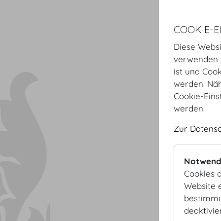
COOKIE-E
Diese Websi
verwenden w
ist und Coo
werden. Näh
Cookie-Eins
werden.
Zur Datens
Notwend
Cookies d
Website e
bestimmu
deaktivie