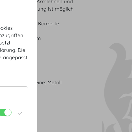
rzem Leder mit Armlehnen und
l, Reihenverbindung ist möglich
Konferenzen und Konzerte
okies
nzugriffen
5 cm, Breite: 52 cm
setzt
lärung. Die
: Schwarz
te angepasst
lic
 Leder, Sesselbeine: Metall