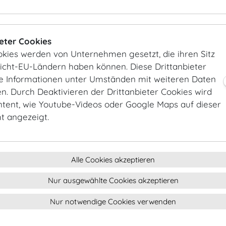
Beschreibung
Goldsessel mit Polsteru
Reihenverbindung mög
ieter Cookies
Verwendung
okies werden von Unternehmen gesetzt, die ihren Sitz
Set-up für Galabanket
Nicht-EU-Ländern haben können. Diese Drittanbieter
Maße
ie Informationen unter Umständen mit weiteren Daten
Tiefe: 43,5 cm, Höhe: 8
. Durch Deaktivieren der Drittanbieter Cookies wird
Farbe
ntent, wie Youtube-Videos oder Google Maps auf dieser
Sessel: Gold, Polsteru
ht angezeigt.
Material
Sessel: Holz, Polsterung
Anzahl
Auf Anfrage
Alle Cookies akzeptieren
Nur ausgewählte Cookies akzeptieren
THONET-SESSEL
Nur notwendige Cookies verwenden
Beschreibung