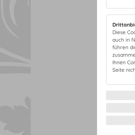
Drittanb
Diese Co
auch in 
führen d
zusammen
Ihnen Co
Seite nic