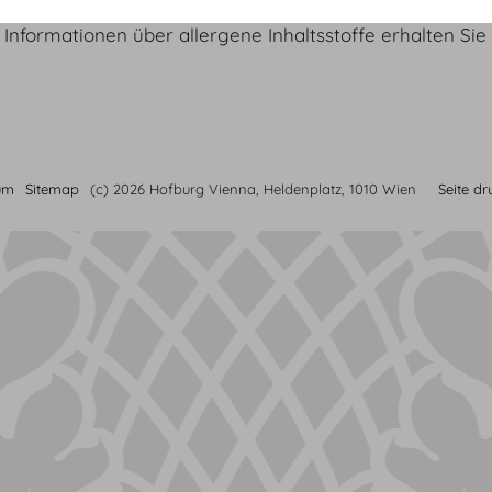
Informationen über allergene Inhaltsstoffe erhalten Si
um
Sitemap
(c) 2026 Hofburg Vienna, Heldenplatz, 1010 Wien
Seite d