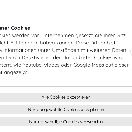
DO & CO
Partner in Exce
DO & CO repräse
ieter Cookies
und führt Sie a
okies werden von Unternehmen gesetzt, die ihren Sitz
die Welt.
Nicht-EU-Ländern haben können. Diese Drittanbieter
zum Catering 
ie Informationen unter Umständen mit weiteren Daten
. Durch Deaktivieren der Drittanbieter Cookies wird
ntent, wie Youtube-Videos oder Google Maps auf dieser
ht angezeigt.
MOTTO
Das ist die ei
Klassik, von Zu
Alle Cookies akzeptieren
zum Catering 
Nur ausgewählte Cookies akzeptieren
Nur notwendige Cookies verwenden