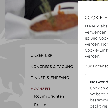
COOKIE-E
Diese Websi
verwenden w
ist und Coo
werden. Näh
Cookie-Eins
UNSER USP
werden.
Zur Datens
KONGRESS & TAGUNG
DINNER & EMPFANG
Notwend
Cookies d
HOCHZEIT
Website e
Raumvarianten
bestimmu
Preise
deaktivie