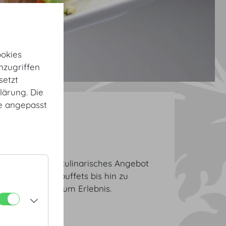
okies
nzugriffen
setzt
lärung. Die
te angepasst
e
treuung. Unser kulinarisches Angebot
es und Themenbuffets bis hin zu
 jeden Anlass zum Erlebnis.