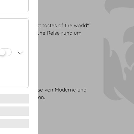
llence
ntiert "the best tastes of the world"
uf eine kulinarische Reise rund um
Partner
nzigartige Symbiose von Moderne und
kunft und Tradition.
Partner