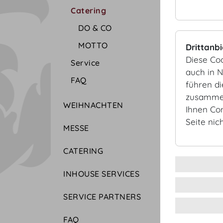
Catering
DO & CO
MOTTO
Drittanb
Diese Co
Service
auch in 
FAQ
führen d
zusammen
WEIHNACHTEN
Ihnen Co
Seite nic
MESSE
CATERING
INHOUSE SERVICES
SERVICE PARTNERS
FAQ