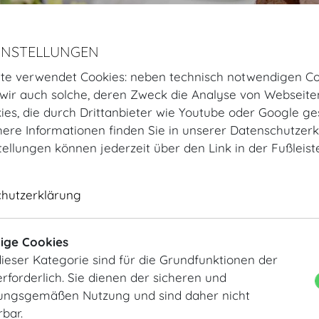
INSTELLUNGEN
te verwendet Cookies: neben technisch notwendigen Co
ir auch solche, deren Zweck die Analyse von Webseite
kies, die durch Drittanbieter wie Youtube oder Google ge
ere Informationen finden Sie in unserer Datenschutzerk
tellungen können jederzeit über den Link in der Fußleis
Startseite
Organisieren
Hochzeit
Catering
chutzerklärung
Catering der höchsten Ansprüch
Genießen Sie das Leben bei feiner gastronomischer Be
ige Cookies
reicht von festlichen Gala-Dinners über Business Lunch
ieser Kategorie sind für die Grundfunktionen der
Kaffeepausen. Unsere Exklusiv-Cateringpartner machen
rforderlich. Sie dienen der sicheren und
ngsgemäßen Nutzung und sind daher nicht
rbar.