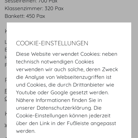
Sesselreihen: 700 Pax
Klassenzimmer: 320 Pax
Bankett: 450 Pax
KEYFACTS
Länge
40
m
/
ft
COOKIE-EINSTELLUNGEN
Breite
17
m
/
ft
Diese Website verwendet Cookies: neben
Höhe
16
m
/
ft
technisch notwendigen Cookies
Fläche
680
m²
/
sqft
verwenden wir auch solche, deren Zweck
die Analyse von Webseitenzugriffen ist
PLÄNE
und Cookies, die durch Drittanbieter wie
PDF
Youtube oder Google gesetzt werden.
CAD
Nähere Informationen finden Sie in
unserer Datenschutzerklärung. Die
KONTAKT
Cookie-Einstellungen können jederzeit
über den Link in der Fußleiste angepasst
vienna@hofburg.com
werden.