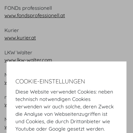
FONDs professionell
www.fondsprofessionell.at
Kurier
www.kurier.at
LKW Walter
www.lkw-walter.com
M.A.C. Hoffmann & Partner
COOKIE-EINSTELLUNGEN
www.mac-hoffmann.com
Diese Website verwendet Cookies: neben
marke[ding]
technisch notwendigen Cookies
www.markeding.at
verwenden wir auch solche, deren Zweck
die Analyse von Webseitenzugriffen ist
Medienwirtschaft Verlag
und Cookies, die durch Drittanbieter wie
www.medienwirtschaft.at
Youtube oder Google gesetzt werden.