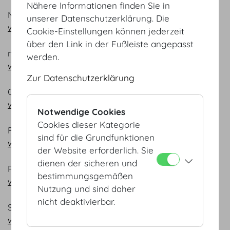
Nähere Informationen finden Sie in
Montblanc
unserer Datenschutzerklärung. Die
www.montblanc.com
Cookie-Einstellungen können jederzeit
über den Link in der Fußleiste angepasst
n.b.s. Hotels & Locations
werden.
www.nbs-co.at
Zur Datenschutzerklärung
OMV
www.omv.at
Notwendige Cookies
Cookies dieser Kategorie
PWC Österreich GmbH
sind für die Grundfunktionen
www.pwc.com
der Website erforderlich. Sie
dienen der sicheren und
REWE International AG
bestimmungsgemäßen
www.billa.at
Nutzung und sind daher
nicht deaktivierbar.
SAP
www.sap.com