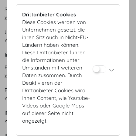
SIEMENS
Drittanbieter Cookies
www.siemens.at
Diese Cookies werden von
Unternehmen gesetzt, die
Uniqa Versicherung
ihren Sitz auch in Nicht-EU-
www.uniqa.at
Ländern haben können.
Diese Drittanbieter führen
Internationale wissenschaftliche Vereinigungen
die Informationen unter
EAES - European Association Endoscopic Surgery
Umständen mit weiteren
www.eaes.eu
Daten zusammen. Durch
Deaktivieren der
ECCO - European Crohn’s & Colitis Organisation
Drittanbieter Cookies wird
www.ecco-ibd.eu
Ihnen Content, wie Youtube-
Videos oder Google Maps
IMP - Research Institute of Molecular Pathology
auf dieser Seite nicht
www.imp.ac.at
angezeigt.
IPI - International Press Institute