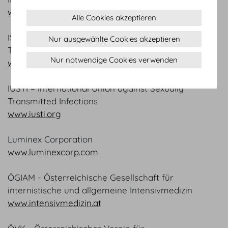
www.freemedia.at
Alle Cookies akzeptieren
ISHLT - International Society for Heart and Lung
Nur ausgewählte Cookies akzeptieren
Transplantation
Nur notwendige Cookies verwenden
www.ishlt.org
IUSTI – International Union against Sexually
Transmitted Infections
www.iusti.org
Luminex Corporation
www.luminexcorp.com
ÖGIAM - Österreichische Gesellschaft für
internistische und allgemeine Intensivmedizin
www.intensivmedizin.at