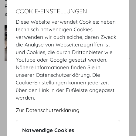
Raumabsicherung und Personenschutz sind Sie in
COOKIE-EINSTELLUNGEN
sicheren Händen.
Diese Website verwendet Cookies: neben
easystaff
technisch notwendigen Cookies
Wir erfüllen Ihre
verwenden wir auch solche, deren Zweck
Veranstaltung mit Leben!
die Analyse von Webseitenzugriffen ist
Seit über 10 Jahren
und Cookies, die durch Drittanbieter wie
betreuen wir zusammen mit
Youtube oder Google gesetzt werden.
unseren Hostessen
Nähere Informationen finden Sie in
verlässlich, umsichtig und
unserer Datenschutzerklärung. Die
immer mit dem Gespür für
Cookie-Einstellungen können jederzeit
das gewisse Etwas die
über den Link in der Fußleiste angepasst
Veranstaltungen unserer
werden.
Kunden.
Zur Datenschutzerklärung
zum Service Partner
SafetyConcepts
Notwendige Cookies
Die Anforderungen der