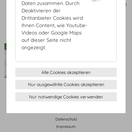
Daten zusammen. Durch
Leistungsangebots zu einem
Deaktivieren der
vollen Erfolg zu machen.
Drittanbieter Cookies wird
zum Service Partner
Ihnen Content, wie Youtube-
Videos oder Google Maps
auf dieser Seite nicht
Die Johanniter
angezeigt.
Im Dienste des Lebens.
Bestmögliche medizinische
Versorgung für einzigartige
Alle Cookies akzeptieren
Events!
zum Service Partner
Nur ausgewählte Cookies akzeptieren
Nur notwendige Cookies verwenden
AGB
Datenschutz
Impressum