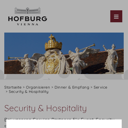
Tog
Startseite
Organisieren
Dinner & Empfang
Service
Security & Hospitality
Security & Hospitality
Bei unseren Service Partnern für Event-Security,
Sicherheitskontrollen, Zufahrtsregelung,