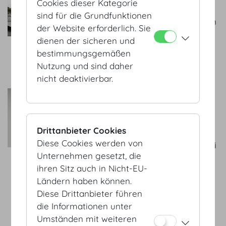
Cookies dieser Kategorie
Veranstaltung sowie die
sind für die Grundfunktionen
Bedürfnisse unserer Kunden
der Website erforderlich. Sie
sind Grundlage unseres
dienen der sicheren und
Leistungsangebotes. Wir
bestimmungsgemäßen
beraten Sie gerne.
Nutzung und sind daher
zum Service Partner
nicht deaktivierbar.
Stefan Lenzenhofer
Das Team unterstützt seit
2010 Kunden bei
Drittanbieter Cookies
Veranstaltungen aller Art
Diese Cookies werden von
und Größenordnung. Hierbei
Unternehmen gesetzt, die
wird das Hauptaugenmerk
ihren Sitz auch in Nicht-EU-
immer auf die speziellen
Ländern haben können.
Anforderungen der
Diese Drittanbieter führen
jeweiligen Veranstaltung
die Informationen unter
gelegt, um diese mittels
Umständen mit weiteren
eines maßgeschneiderten