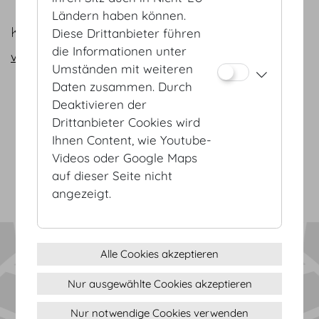
Ländern haben können.
KONTAKT
Diese Drittanbieter führen
die Informationen unter
vienna@hofburg.com
Umständen mit weiteren
Daten zusammen. Durch
Deaktivieren der
AGB
Drittanbieter Cookies wird
Datenschutz
Ihnen Content, wie Youtube-
Impressum
Videos oder Google Maps
Sitemap
auf dieser Seite nicht
(c) 2026 Hofburg Vienna, Heldenplatz, 1010 Wien
Seite drucken
angezeigt.
Cookie Einstellungen
Alle Cookies akzeptieren
Nur ausgewählte Cookies akzeptieren
Nur notwendige Cookies verwenden