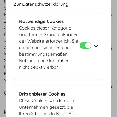
Mit September 2025 hat Armin Egger die alleinige
Zur Datenschutzerklärung
Geschäftsführung der Wiener Kongresszentrum
Hofburg Betriebsges.m.b.H. übernommen. Zwischen
2009 – 2025 führte Armin Egger die Messe
Notwendige Cookies
Congress Graz / mcg GmbH und wirkte zuvor in
Cookies dieser Kategorie
Davos Tourismus & Convention als CEO/Präsident
sind für die Grundfunktionen
sowie in weiteren internationalen Unternehmungen
der Website erforderlich. Sie
der MICE- und Tourismusbranche. Mit viel Erfahrung
dienen der sicheren und
im Kongress- und Veranstaltungsbusiness setzt die
bestimmungsgemäßen
Geschäftsführung auf die wesentlichen Säulen der
Nutzung und sind daher
Hofburg Vienna: höchste Servicequalität der
nicht deaktivierbar.
Kunden gegenüber, Professionalität im
Veranstaltungsmanagement, modernster
Technologie und den Fokus wichtige Impulse für das
Unternehmen zu setzen.
Drittanbieter Cookies
Diese Cookies werden von
Unternehmen gesetzt, die
KONTAKT
ihren Sitz auch in Nicht-EU-