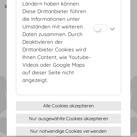
Ländern haben können.
vienna@hofburg.com
Diese Drittanbieter führen
die Informationen unter
Umständen mit weiteren
AGB
Daten zusammen. Durch
Datenschutz
Deaktivieren der
Impressum
Drittanbieter Cookies wird
Sitemap
Ihnen Content, wie Youtube-
(c) 2026 Hofburg Vienna, Heldenplatz, 1010 Wien
Seite drucken
Videos oder Google Maps
Cookie Einstellungen
auf dieser Seite nicht
angezeigt.
Alle Cookies akzeptieren
Nur ausgewählte Cookies akzeptieren
Nur notwendige Cookies verwenden