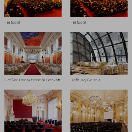
Festsaal
Festsaal
Großer Redoutensaal Bankett
Hofburg Galerie