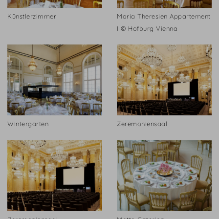
Künstlerzimmer
Maria Theresien Appartement
I © Hofburg Vienna
Wintergarten
Zeremoniensaal