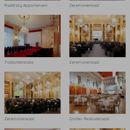
Radetzky Appartement
Zeremoniensaal
Trabantenstube
Zeremoniensaal
Zeremoniensaal
Großer Redoutensaal