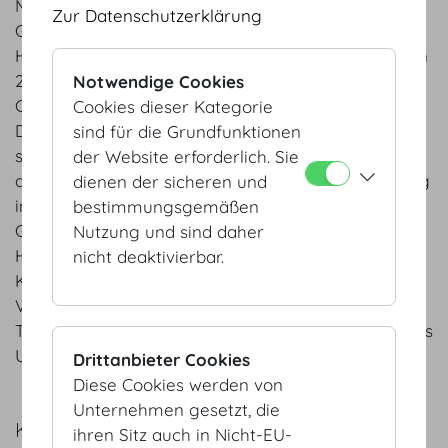
Mit September 2025 hat Armin Egger die alleinige
Zur Datenschutzerklärung
Geschäftsführung der Wiener Kongresszentrum
Hofburg Betriebsges.m.b.H. übernommen. Zwischen
2009 – 2025 führte Armin Egger die Messe
Notwendige Cookies
Congress Graz / mcg GmbH und wirkte zuvor in
Cookies dieser Kategorie
Davos Tourismus & Convention als CEO/Präsident
sind für die Grundfunktionen
sowie in weiteren internationalen Unternehmungen
der Website erforderlich. Sie
der MICE- und Tourismusbranche. Mit viel Erfahrung
dienen der sicheren und
im Kongress- und Veranstaltungsbusiness setzt die
bestimmungsgemäßen
Geschäftsführung auf die wesentlichen Säulen der
Nutzung und sind daher
Hofburg Vienna: höchste Servicequalität der
nicht deaktivierbar.
Kunden gegenüber, Professionalität im
Veranstaltungsmanagement, modernster
Technologie und den Fokus wichtige Impulse für das
Unternehmen zu setzen.
Drittanbieter Cookies
Diese Cookies werden von
Unternehmen gesetzt, die
KONTAKT
ihren Sitz auch in Nicht-EU-