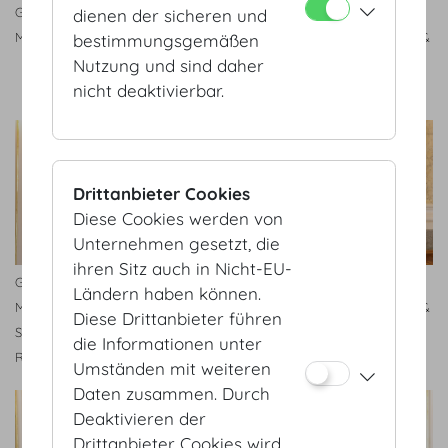
Geschäftsführer Armin Egger,
Geschäftsführer Armin Egger,
dienen der sicheren und
MBA
MBA und Leiterin Marketing &
bestimmungsgemäßen
Sales Mag.(FH) Barabara
Nutzung und sind daher
Riedl, MSc, ppa.
nicht deaktivierbar.
Drittanbieter Cookies
Diese Cookies werden von
Unternehmen gesetzt, die
ihren Sitz auch in Nicht-EU-
Geschäftsführer Armin Egger,
Geschäftsführer Armin Egger,
Ländern haben können.
MBA und Leiterin Marketing &
MBA und Leiterin Marketing &
Diese Drittanbieter führen
Sales Mag.(FH) Barabara
Sales Mag.(FH) Barabara
die Informationen unter
Riedl, MSc, ppa.
Riedl, MSc, ppa.
Umständen mit weiteren
Daten zusammen. Durch
Deaktivieren der
Drittanbieter Cookies wird