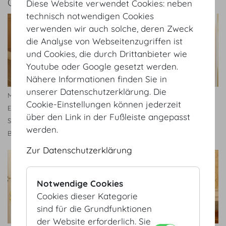
GALERIE
Diese Website verwendet Cookies: neben
technisch notwendigen Cookies
verwenden wir auch solche, deren Zweck
die Analyse von Webseitenzugriffen ist
und Cookies, die durch Drittanbieter wie
Youtube oder Google gesetzt werden.
Nähere Informationen finden Sie in
unserer Datenschutzerklärung. Die
Managing Director Armin
Geschäftsführer Armin Egger,
Cookie-Einstellungen können jederzeit
Egger, MBA und Head of
MBA
über den Link in der Fußleiste angepasst
Sales & Marketing Mag.(FH)
werden.
Barabara Riedl, MSc, ppa.
Zur Datenschutzerklärung
Notwendige Cookies
Cookies dieser Kategorie
sind für die Grundfunktionen
der Website erforderlich. Sie