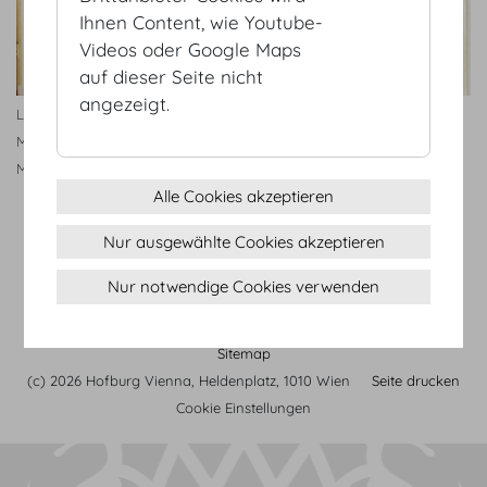
Ihnen Content, wie Youtube-
Videos oder Google Maps
auf dieser Seite nicht
angezeigt.
Leiterin Marketing & Sales
Leiterin Marketing & Sales
Mag.(FH) Barabara Riedl,
Mag.(FH) Barabara Riedl,
MSc, ppa.
MSc, ppa.
Alle Cookies akzeptieren
Nur ausgewählte Cookies akzeptieren
AGB
Nur notwendige Cookies verwenden
Datenschutz
Impressum
Sitemap
(c) 2026 Hofburg Vienna, Heldenplatz, 1010 Wien
Seite drucken
Cookie Einstellungen