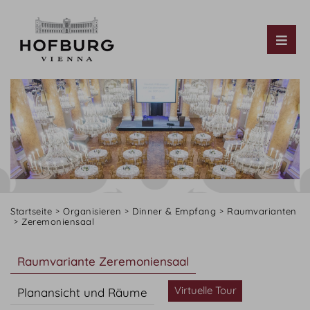
Tog
Startseite
Organisieren
Dinner & Empfang
Raumvarianten
Zeremoniensaal
Raumvariante Zeremoniensaal
Virtuelle Tour
Planansicht und Räume