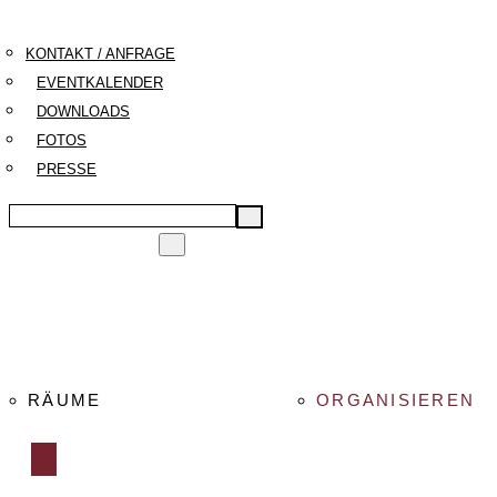
KONTAKT / ANFRAGE
EVENTKALENDER
DOWNLOADS
FOTOS
PRESSE
Search
Submit
search
Toggle
menu
RÄUME
ORGANISIEREN
Toggle
menu