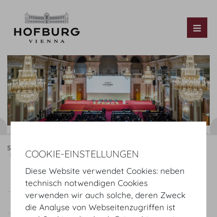
Tog
Startseite
Organisieren
Kongress & Tagung
COOKIE-EINSTELLUNGEN
Raumvarianten
Festsaal
Diese Website verwendet Cookies: neben
Raumvariante Festsaal
technisch notwendigen Cookies
verwenden wir auch solche, deren Zweck
Planansicht und Räume
Showcase
die Analyse von Webseitenzugriffen ist