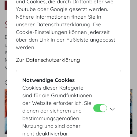
und Cookies, die durch Drittanbieter wie
Virtuelle Tour
Youtube oder Google gesetzt werden.
Nähere Informationen finden Sie in
Showcase
unserer Datenschutzerklärung. Die
Cookie-Einstellungen können jederzeit
Bilder sagen mehr als 1.000 Worte. Tauchen Sie mit
über den Link in der Fußleiste angepasst
uns in die Welt der Kongresse und Veranstaltungen
werden.
ein. Unsere Showcases geben Einblick in die
Zur Datenschutzerklärung
Möglichkeiten der Inszenierung in der Hofburg
Vienna.
Notwendige Cookies
GALERIE
Cookies dieser Kategorie
sind für die Grundfunktionen
der Website erforderlich. Sie
dienen der sicheren und
bestimmungsgemäßen
Nutzung und sind daher
nicht deaktivierbar.