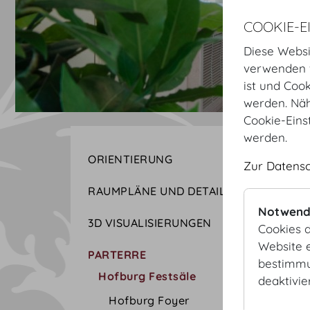
COOKIE-E
Diese Websi
verwenden w
ist und Coo
werden. Näh
Cookie-Eins
werden.
ORIENTIERUNG
Zur Datens
RAUMPLÄNE UND DETAILS
Notwend
3D VISUALISIERUNGEN
Cookies d
Website e
PARTERRE
bestimmu
Hofburg Festsäle
deaktivie
Hofburg Foyer