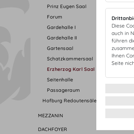
Prinz Eugen Saal
Forum
Drittanb
Diese Co
Gardehalle I
auch in 
Gardehalle II
führen d
zusammen
Gartensaal
Ihnen Co
Schatzkammersaal
Seite nic
Erzherzog Karl Saal
Seitenhalle
Passageraum
Hofburg Redoutensäle
MEZZANIN
DACHFOYER