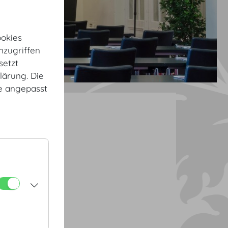
okies
nzugriffen
setzt
lärung. Die
te angepasst
aal