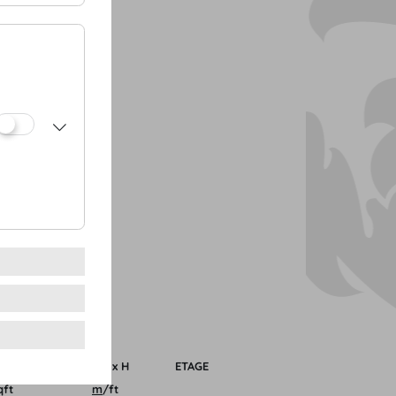
NTRANCE
Z/
ÄLE
HE
L x B x H
ETAGE
qft
m
/
ft