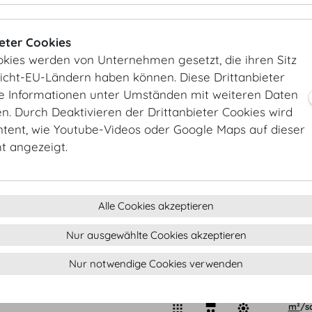
ieter Cookies
okies werden von Unternehmen gesetzt, die ihren Sitz
EINGANG/E
JOSEFSPLAT
EINGANG/ENTRANCE SCHWEIZERHOF/
REDOUTENS
Nicht-EU-Ländern haben können. Diese Drittanbieter
BOTSCHAFTERSTIEGE
ie Informationen unter Umständen mit weiteren Daten
. Durch Deaktivieren der Drittanbieter Cookies wird
ntent, wie Youtube-Videos oder Google Maps auf dieser
ht angezeigt.
Alle Cookies akzeptieren
Nur ausgewählte Cookies akzeptieren
EINGANG/ENTRANCE
Nur notwendige Cookies verwenden
HELDENPLATZ
SAAL
KAPAZITÄT
FLÄC
m²
/
s