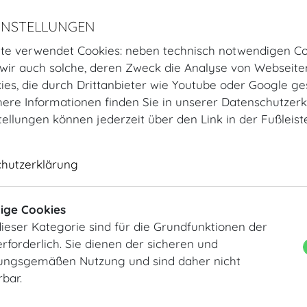
INSTELLUNGEN
te verwendet Cookies: neben technisch notwendigen Co
ir auch solche, deren Zweck die Analyse von Webseite
kies, die durch Drittanbieter wie Youtube oder Google ge
ere Informationen finden Sie in unserer Datenschutzerk
tellungen können jederzeit über den Link in der Fußleis
Startseite
Räume
Parterre
Hofburg Festsäle
Erzherzog Karl S
chutzerklärung
Erzherzog Karl Saal
Raumplan
Setup
ige Cookies
ieser Kategorie sind für die Grundfunktionen der
rforderlich. Sie dienen der sicheren und
ngsgemäßen Nutzung und sind daher nicht
rbar.