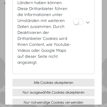
Ländern haben können.
Seitenhalle
-
-
-
136
22.5
x
6
x
6.7
Diese Drittanbieter führen
die Informationen unter
Umständen mit weiteren
AGB
Daten zusammen. Durch
Datenschutz
Deaktivieren der
Impressum
Drittanbieter Cookies wird
Sitemap
Ihnen Content, wie Youtube-
(c) 2026 Hofburg Vienna, Heldenplatz, 1010 Wien
Seite drucken
Videos oder Google Maps
Cookie Einstellungen
auf dieser Seite nicht
angezeigt.
Alle Cookies akzeptieren
Nur ausgewählte Cookies akzeptieren
Nur notwendige Cookies verwenden