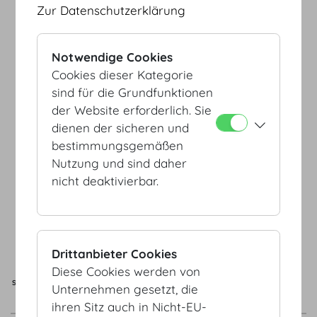
Zur Datenschutzerklärung
Notwendige Cookies
Cookies dieser Kategorie
EINGANG/ENTRANCE
sind für die Grundfunktionen
JOSEFSPLATZ/
EINGANG/ENTRANCE
REDOUTENSÄLE
SCHWEIZERHOF/
der Website erforderlich. Sie
BOTSCHAFTERSTIEGE
dienen der sicheren und
bestimmungsgemäßen
Nutzung und sind daher
nicht deaktivierbar.
EINGANG/ENTRANCE
Drittanbieter Cookies
HELDENPLATZ
Diese Cookies werden von
SAAL
KAPAZITÄT
FLÄCHE
L x B x H
Unternehmen gesetzt, die
m²
/
sqft
m
/
ft
ihren Sitz auch in Nicht-EU-