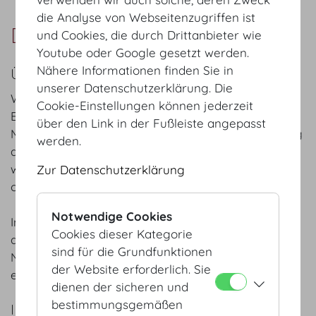
die Analyse von Webseitenzugriffen ist
Doll's Blumen
und Cookies, die durch Drittanbieter wie
Youtube oder Google gesetzt werden.
Nähere Informationen finden Sie in
ÜBER UNS
unserer Datenschutzerklärung. Die
Wir denken an viel mehr, als nur an das floristische
Cookie-Einstellungen können jederzeit
Endprodukt. Wir überlegen uns ab dem ersten
über den Link in der Fußleiste angepasst
Moment, wie das Gesamtkonzept der Veranstaltung
werden.
am besten herausgehoben werden kann und auch
wirklich ‘funktioniert’. Ohne böse Überraschungen
Zur Datenschutzerklärung
oder unerfüllten Erwartungen.
Notwendige Cookies
In Wien durften wir schon die meisten Locations zu
Cookies dieser Kategorie
den verschiedensten Anlässen floral verschönern.
sind für die Grundfunktionen
Nicht zuletzt deswegen wissen wir Ihr Event
der Website erforderlich. Sie
einzigartig, saisonal und passend zu schmücken.
dienen der sicheren und
bestimmungsgemäßen
IHR ANSPRECHPARTNER