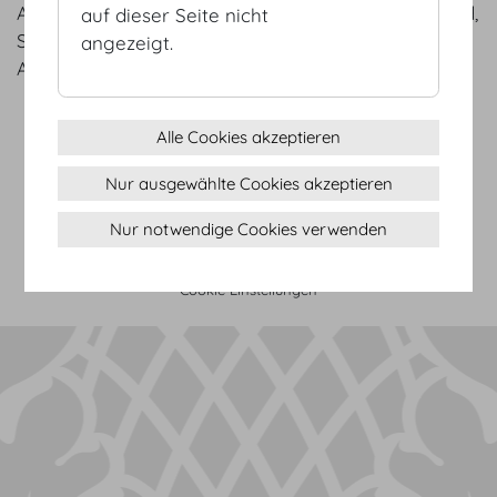
Albertina, Hofburg Vienna, Die Presse, Der Standard,
auf dieser Seite nicht
Swarovski, WKO, Hotel Sacher, Bulgari, BMW, Bank
angezeigt.
Austria, Porsche, Burgtheater, etc.
Alle Cookies akzeptieren
AGB
Datenschutz
Nur ausgewählte Cookies akzeptieren
Impressum
Nur notwendige Cookies verwenden
Sitemap
(c) 2026 Hofburg Vienna, Heldenplatz, 1010 Wien
Seite drucken
Cookie Einstellungen