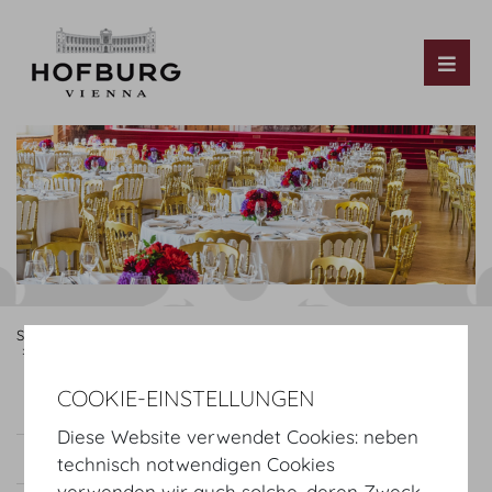
Tog
Startseite
Organisieren
Dinner & Empfang
Service
Blumen & Pflanzen
Doll's Blumen
COOKIE-EINSTELLUNGEN
blumenkultur
Doll's Blumen
Diese Website verwendet Cookies: neben
Plantical GmbH
technisch notwendigen Cookies
verwenden wir auch solche, deren Zweck