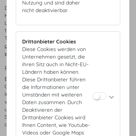
Nutzung und sind daher
Doll's Blumen
nicht deaktivierbar.
Herr Emil Doll
Lange Gasse 62
1080 Wien
T +43 1 4059531
Drittanbieter Cookies
doll@florist.at
Diese Cookies werden von
www.dollsblumen.at
Unternehmen gesetzt, die
ihren Sitz auch in Nicht-EU-
REFERENZEN
Ländern haben können.
Bereits jahrzehntelange Erfahrung in der
Diese Drittanbieter führen
Gestaltung von floralen Kunstwerken und der
die Informationen unter
Inszenierung von diversen Events. Jedes Jahr
Umständen mit weiteren
verzaubern wir erneut unvergessliche Hochzeiten
Daten zusammen. Durch
und andere Festlichkeiten.
Deaktivieren der
Seit 2022 haben wir die Ehre die Wiener Staatsoper
Drittanbieter Cookies wird
anlässlich des Wiener Opernball zu dekorieren.
Ihnen Content, wie Youtube-
Videos oder Google Maps