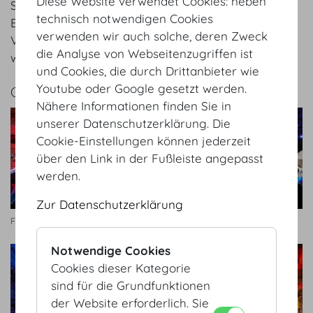
Diese Website verwendet Cookies: neben
Spitzenzeiten mehr als 2.200 User gleichzeitig aktiv.
technisch notwendigen Cookies
E-Mobility und Hybrid Meetings sind in der Hofburg
verwenden wir auch solche, deren Zweck
Vienna daher nicht nur ein Schlagwort, sondern
die Analyse von Webseitenzugriffen ist
werden gelebt.
und Cookies, die durch Drittanbieter wie
Youtube oder Google gesetzt werden.
GALERIE
Nähere Informationen finden Sie in
unserer Datenschutzerklärung. Die
Cookie-Einstellungen können jederzeit
über den Link in der Fußleiste angepasst
werden.
Zur Datenschutzerklärung
Festsaal
Pioneers Festival
Notwendige Cookies
Cookies dieser Kategorie
sind für die Grundfunktionen
der Website erforderlich. Sie