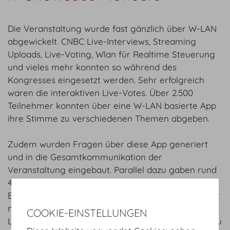
Die Veranstaltung wurde fast gänzlich über W-LAN
abgewickelt. CNBC Live-Interviews, Streaming
Uploads, Live-Voting, Wlan für Realtime Steuerung
und vieles mehr konnten so während des
Kongresses eingesetzt werden. Sehr erfolgreich
waren die interaktiven Live-Votes. Über 2.500
Teilnehmer konnten über eine W-LAN basierte App
ihre Stimme zu verschiedenen Themen abgeben.
Zudem wurden Fragen über diese App generiert
und in die Gesamtkommunikation der
Veranstaltung eingebaut. Parallel dazu gaben rund
40 Prozent der gut 2.500 Gäste bei einer Online-
Befragung ihr Feedback. Neben den Gästen vor Ort
nahmen rund 55.000 Personen aus aller Welt via
COOKIE-EINSTELLUNGEN
Livestream teil. Im drahtlosen Netzwerk waren so zu