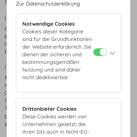
fotomeile.eu
Zur Datenschutzerklärung
ÜBER UNS
Notwendige Cookies
Profitieren Sie von Ihren Vorteilen bei uns:
Cookies dieser Kategorie
Expresslieferung, Direktdruck vor Ort, Ihr Logo und
sind für die Grundfunktionen
Motto auf jedem Bild, Verkauf der Bilder auf unser
der Website erforderlich. Sie
Risiko, Hardcopy / CD / Internet Bestellsystem.
dienen der sicheren und
bestimmungsgemäßen
IHR ANSPRECHPARTNER
Nutzung und sind daher
nicht deaktivierbar.
fotomeile.eu
Herr Michael Ratz
Christian Lasserer Strasse 15
5023 Salzburg
T +43 664 5226426
Drittanbieter Cookies
mratz@fotomeile.at
Diese Cookies werden von
www.fotomeile.eu
Unternehmen gesetzt, die
ihren Sitz auch in Nicht-EU-