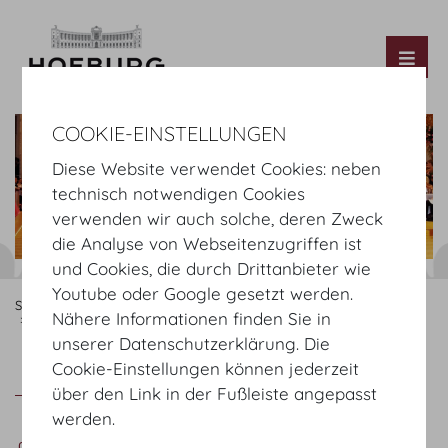
Tog
COOKIE-EINSTELLUNGEN
Diese Website verwendet Cookies: neben
technisch notwendigen Cookies
verwenden wir auch solche, deren Zweck
die Analyse von Webseitenzugriffen ist
und Cookies, die durch Drittanbieter wie
Youtube oder Google gesetzt werden.
Startseite
Organisieren
Service Partners
Foto & more
Nähere Informationen finden Sie in
fotomeile.eu
unserer Datenschutzerklärung. Die
Cookie-Einstellungen können jederzeit
fotomeile.eu
Foto Fayer
über den Link in der Fußleiste angepasst
werden.