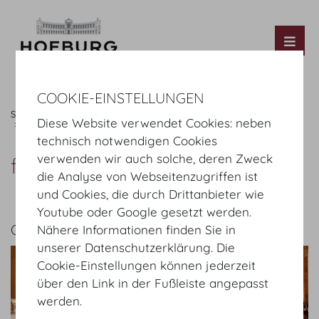
Tog
COOKIE-EINSTELLUNGEN
Startseite
Fotos
Catering & Services
Foto & more
Diese Website verwendet Cookies: neben
fotomeile.eu
technisch notwendigen Cookies
verwenden wir auch solche, deren Zweck
fotomeile.eu
die Analyse von Webseitenzugriffen ist
und Cookies, die durch Drittanbieter wie
Youtube oder Google gesetzt werden.
GALERIE
Nähere Informationen finden Sie in
unserer Datenschutzerklärung. Die
Cookie-Einstellungen können jederzeit
über den Link in der Fußleiste angepasst
werden.