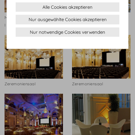
Alle Cookies akzeptieren
Maria Theresien Appartement
Wintergarten
Nur ausgewählte Cookies akzeptieren
I © Hofburg Vienna
Nur notwendige Cookies verwenden
Zeremoniensaal
Zeremoniensaal