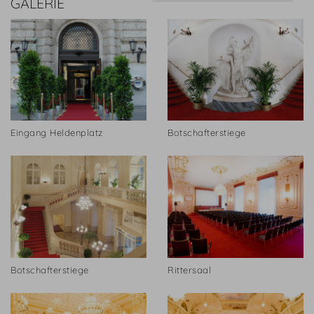
GALERIE
Eingang Heldenplatz
Botschafterstiege
Botschafterstiege
Rittersaal