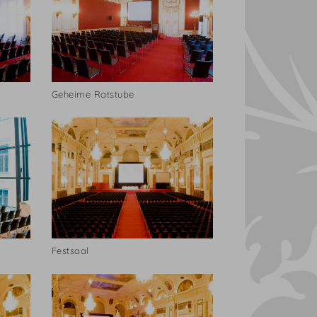
Geheime Ratstube
Festsaal