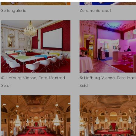
Seitengalerie
Zeremoniensaal
© Hofburg Vienna, Foto Manfred
© Hofburg Vienna, Foto Man
Seidl
Seidl