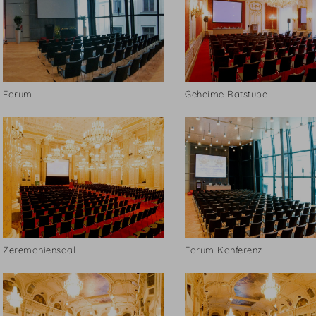
Forum
Geheime Ratstube
Zeremoniensaal
Forum Konferenz