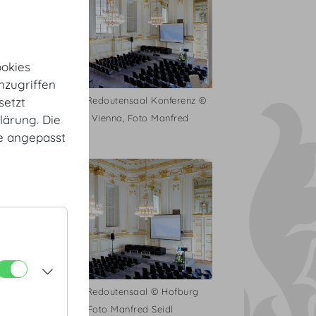
okies
nzugriffen
oto
Kleiner Redoutensaal Konferenz ©
setzt
Hofburg Vienna, Foto Manfred
lärung. Die
Seidl
te angepasst
enz ©
Kleiner Redoutensaal © Hofburg
ed
Vienna, Foto Manfred Seidl