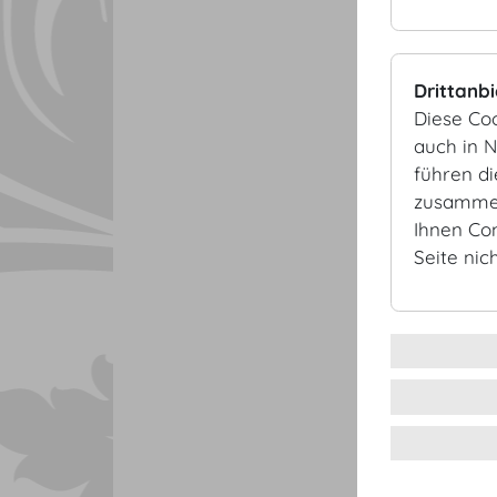
Drittanb
Diese Co
auch in 
führen d
zusammen
Ihnen Co
Seite nic