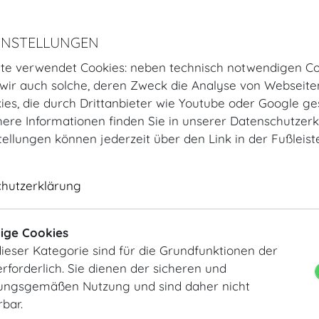
INSTELLUNGEN
te verwendet Cookies: neben technisch notwendigen Co
ir auch solche, deren Zweck die Analyse von Webseite
Dachfoyer
Lounge © Hofburg Vienna, F
kies, die durch Drittanbieter wie Youtube oder Google ge
Manfred Seidl
ere Informationen finden Sie in unserer Datenschutzerk
tellungen können jederzeit über den Link in der Fußleis
chutzerklärung
ige Cookies
ieser Kategorie sind für die Grundfunktionen der
rforderlich. Sie dienen der sicheren und
ngsgemäßen Nutzung und sind daher nicht
Maria Theresien Appartement
Kleiner Redoutensaal Konfer
rbar.
Hofburg Vienna, Foto Manfr