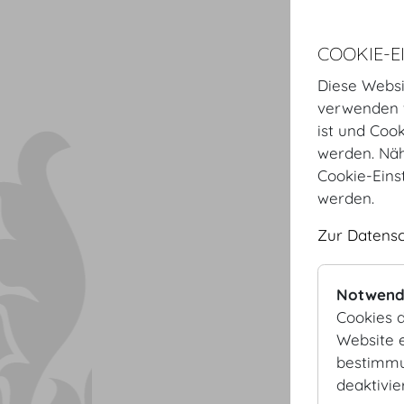
COOKIE-E
Diese Websi
verwenden w
ist und Coo
werden. Näh
Cookie-Eins
werden.
Zur Datens
Notwend
Cookies d
Website e
bestimmu
deaktivie