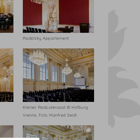
Radetzky Appartement
Kleiner Redoutensaal © Hofburg
Vienna, Foto Manfred Seidl