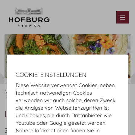
Tog
COOKIE-EINSTELLUNGEN
Diese Website verwendet Cookies: neben
Startseite
Organisieren
Catering
MOTTO
Angebot
technisch notwendigen Cookies
Lunch Buffet Light
verwenden wir auch solche, deren Zweck
die Analyse von Webseitenzugriffen ist
Lunch Buffet Light
und Cookies, die durch Drittanbieter wie
Youtube oder Google gesetzt werden.
SOMMER
Nähere Informationen finden Sie in