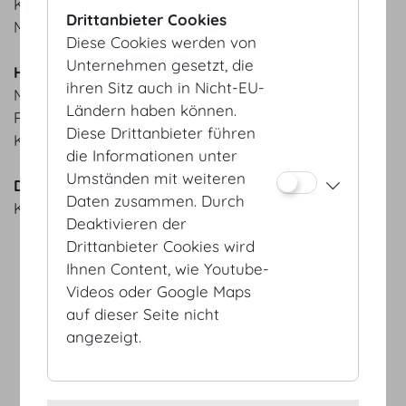
Kürbiscremesuppe | Kardamomcracker
Drittanbieter Cookies
MOTTO Bio-Brot aus der hauseigenen Backstube
Diese Cookies werden von
Unternehmen gesetzt, die
Hauptspeisen
ihren Sitz auch in Nicht-EU-
MOTTO Kalbsbutterschnitzel | Erdäpfelpüree |
Ländern haben können.
Röstzwiebel
Diese Drittanbieter führen
Kürbisgulasch | Linsen | Chili
die Informationen unter
Umständen mit weiteren
Dessert
Daten zusammen. Durch
Kaiserschmarrn | Apfelkompott vom Steirer Apfel
Deaktivieren der
Drittanbieter Cookies wird
Ihnen Content, wie Youtube-
Videos oder Google Maps
auf dieser Seite nicht
AGB
angezeigt.
Datenschutz
Impressum
Sitemap