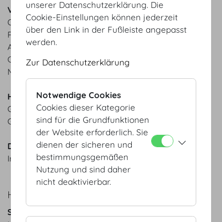
unserer Datenschutzerklärung. Die
Vorspeisen
Cookie-Einstellungen können jederzeit
Orientalischer Couscous Salat | Minze | Sultaninen |
über den Link in der Fußleiste angepasst
Paprika
werden.
Asiatischer Glasnudelsalat | grüner Spargel |
Cashewnüsse | Koriander
Zur Datenschutzerklärung
MOTTO Bio-Brot aus der hauseigenen Backstube
Notwendige Cookies
Hauptspeisen
Cookies dieser Kategorie
Grünes Thai Chicken Curry "Gaeng KhiaoWan"
sind für die Grundfunktionen
Gefüllte Paprika | Rollgerste | Tomatensauce
der Website erforderlich. Sie
dienen der sicheren und
Dessert
bestimmungsgemäßen
Ingwer-Karotten-Torte
Nutzung und sind daher
nicht deaktivierbar.
HERBST
Suppe