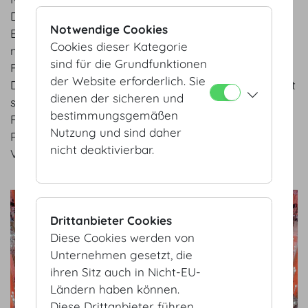
Die durch die Pandemie erzwungenen
Notwendige Cookies
Beschränkungen von persönlichen Kontakten
Cookies dieser Kategorie
manifestierten klar und deutlich das Bedürfnis nach
sind für die Grundfunktionen
Face-to-Face-Kontakten im Eventbereich.
der Website erforderlich. Sie
Dass Kund*innen Live-Events herbeisehnen, spiegelt
dienen der sicheren und
sich bereits im Buchungskalender 2021 und
bestimmungsgemäßen
Folgejahre wider. Es ist im Herbst – so es die
Nutzung und sind daher
Pandemie zulässt – mit einer aktiven
nicht deaktivierbar.
Veranstaltungssaison zu rechnen.
show details
Drittanbieter Cookies
Diese Cookies werden von
Unternehmen gesetzt, die
ihren Sitz auch in Nicht-EU-
Ländern haben können.
Diese Drittanbieter führen