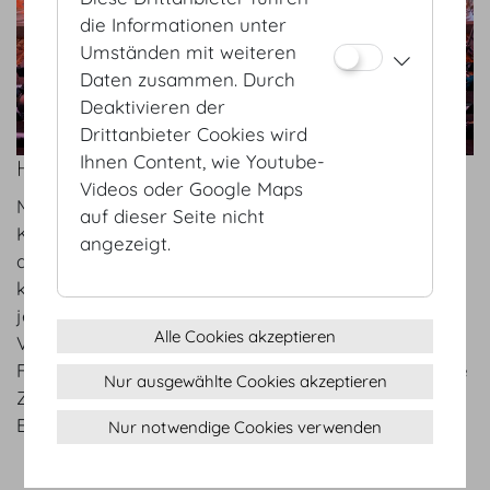
die Informationen unter
Umständen mit weiteren
Daten zusammen. Durch
Deaktivieren der
Drittanbieter Cookies wird
Ihnen Content, wie Youtube-
HOFBURG VIENNA – LET’S GO DIGITAL!
Videos oder Google Maps
Mo 01.02.2021
auf dieser Seite nicht
Klein, fein & effektiv konnte die HOFBURG Vienna
angezeigt.
als eines der ersten Häuser die ersten COVID-19
konformen Events erfolgreich durchführen. Schon
jetzt sind wir in Vorbereitungen der
Alle Cookies akzeptieren
Veranstaltungen in 2021. Let’s go digital! Hybrid-
Formate sind nicht nur als Übergangslösung für die
Nur ausgewählte Cookies akzeptieren
Zeit der Pandemie, sondern als Erweiterung von
Events in der Zukunft zu sehen.
Nur notwendige Cookies verwenden