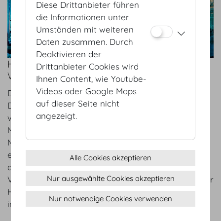
Diese Drittanbieter führen
die Informationen unter
Umständen mit weiteren
Daten zusammen. Durch
Deaktivieren der
HOFBURG VIENNA – TREFFPUNKT UND
Drittanbieter Cookies wird
WISSENSMETROPOLE!
Ihnen Content, wie Youtube-
Videos oder Google Maps
Do 25.01.2024
auf dieser Seite nicht
Die zunehmende Globalisierung und Vernetzung
angezeigt.
von Unternehmen führen zu einer wachsenden
Nachfrage nach internationalen Konferenzen,
Messen und Ausstellungen. Eine Entwicklung, die
eine gute Zukunftsperspektive für das Jahr 2024 in
Alle Cookies akzeptieren
der Hofburg Vienna verspricht. Den Auftakt des
Nur ausgewählte Cookies akzeptieren
Veranstaltungsjahres macht die traditionelle Wiener
Hofburg Ballsaison, danach folgen zahlreiche
Nur notwendige Cookies verwenden
internationale Fachkongresse.