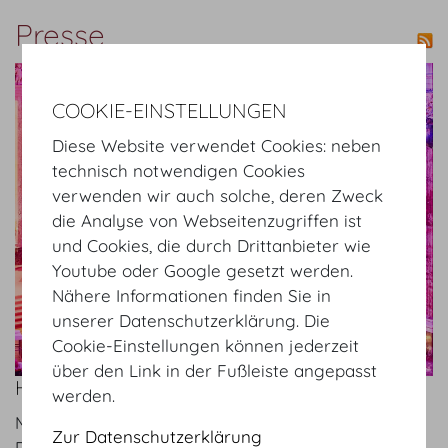
Presse
show details
COOKIE-EINSTELLUNGEN
Diese Website verwendet Cookies: neben
technisch notwendigen Cookies
verwenden wir auch solche, deren Zweck
die Analyse von Webseitenzugriffen ist
und Cookies, die durch Drittanbieter wie
Youtube oder Google gesetzt werden.
Nähere Informationen finden Sie in
unserer Datenschutzerklärung. Die
Cookie-Einstellungen können jederzeit
über den Link in der Fußleiste angepasst
HOFBURG VIENNA – PLACE TO BE IN 2024!
werden.
Mi 25.09.2024
Zur Datenschutzerklärung
Die Themenvielfalt im Herbst ist heuer besonders