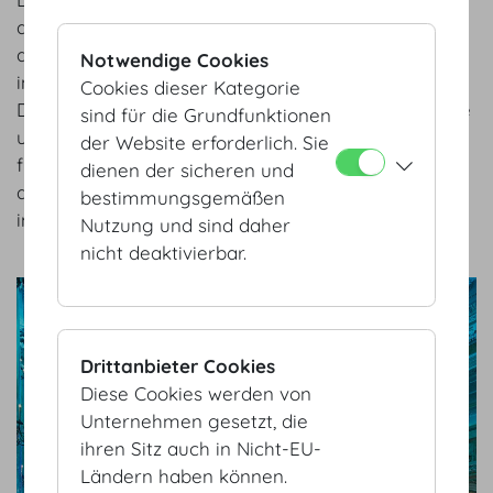
abwechslungsreich mit namhaften Kongressen aus
der Wissenschaft, aber auch Publikumsmessen sind
Notwendige Cookies
in den weitläufigen Festsälen der Schauplatz für
Cookies dieser Kategorie
Design, Kunst und Kultur. Besonders reizvoll sind die
sind für die Grundfunktionen
unterschiedlichen Veranstaltungsformate. Diese
der Website erforderlich. Sie
führen zu einem hohen Engagement, Neugier und
dienen der sicheren und
die Bereitschaft unseres Hofburg Vienna Teams
bestimmungsgemäßen
immer ein Stück mehr zu meistern.
Nutzung und sind daher
nicht deaktivierbar.
show details
Drittanbieter Cookies
Diese Cookies werden von
Unternehmen gesetzt, die
ihren Sitz auch in Nicht-EU-
Ländern haben können.